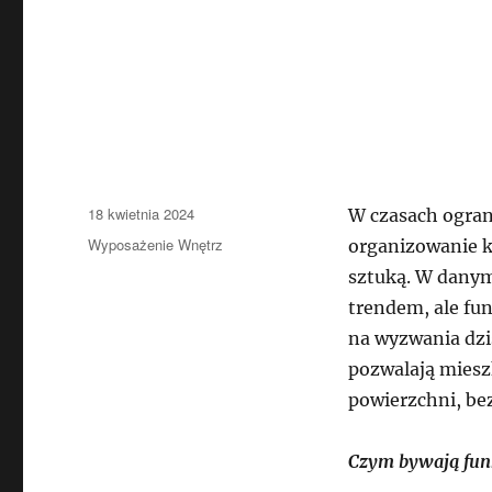
Data
18 kwietnia 2024
W czasach ogran
publikacji
Kategorie
Wyposażenie Wnętrz
organizowanie 
sztuką. W danym
trendem, ale fu
na wyzwania dzis
pozwalają miesz
powierzchni, bez
Czym bywają fun