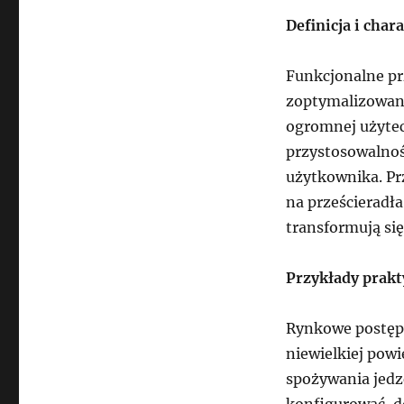
Definicja i char
Funkcjonalne pr
zoptymalizowani
ogromnej użytec
przystosowalnoś
użytkownika. P
na prześcierad
transformują si
Przykłady prakt
Rynkowe postępy
niewielkiej pow
spożywania jedz
konfigurować, d