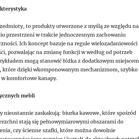
akterystyka
zedmioty, to produkty utworzone z myślą ze względu na
u przestrzeni w trakcie jednoczesnym zachowaniu
zności. Ich koncept bazuje na regule wielozadaniowości 
ci, pozwalając na zmianę funkcji w według od potrzeb
rzykładem mogą stanowić łóżka z dodatkowym miejscem
ła, które dzięki wkomponowanym mechanizmom, szybko
ę w komfortowe kanapy.
ycznych mebli
 nieustannie zaskakują: biurka kawowe, które spośród
ierzchni stają się pełnowymiarowymi obszarami do
enia, czy ścienne szafki, które można dowolnie
ostosowując jego rozmiar i kształt do aktualnych potrze