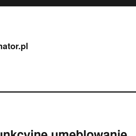
ator.pl
funkcyjne umeblowanie