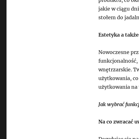
jakie w ciągu dn
stołem do jadaln
Estetyka a takż
Nowoczesne prze
funkcjonalność, 
wnętrzarskie. T
użytkowania, co 
użytkowania na 
Jak wybrać funkc
Na co zwracać u
Decydując się na