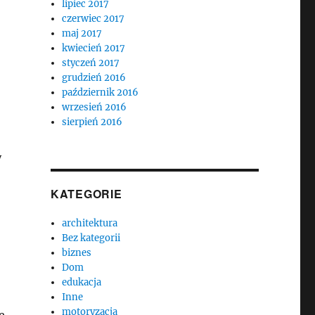
lipiec 2017
czerwiec 2017
maj 2017
kwiecień 2017
styczeń 2017
grudzień 2016
październik 2016
wrzesień 2016
sierpień 2016
y
KATEGORIE
architektura
Bez kategorii
biznes
Dom
edukacja
Inne
motoryzacja
e