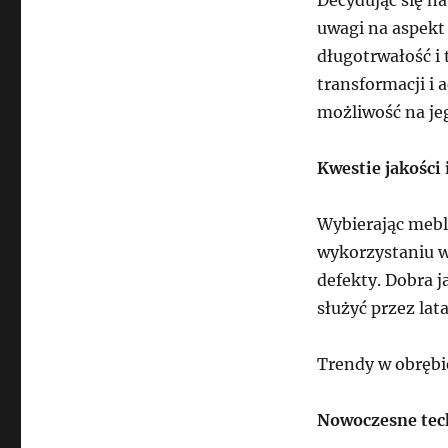
uwagi na aspekt
długotrwałość i
transformacji i 
możliwość na jeg
Kwestie jakości 
Wybierając mebl
wykorzystaniu wy
defekty. Dobra j
służyć przez lat
Trendy w obrębi
Nowoczesne tec