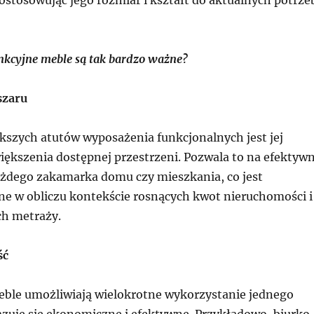
nkcyjne meble są tak bardzo ważne?
szaru
kszych atutów wyposażenia funkcjonalnych jest jej
iększenia dostępnej przestrzeni. Pozwala to na efektyw
żdego zakamarka domu czy mieszkania, co jest
ne w obliczu kontekście rosnących kwot nieruchomości i
ch metraży.
ść
ble umożliwiają wielokrotne wykorzystanie jednego
azuje się ekonomiczne i efektywne. Przykładowo, biurko,