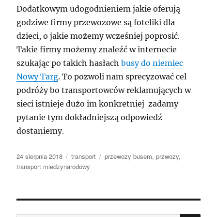
Dodatkowym udogodnieniem jakie oferują
godziwe firmy przewozowe są foteliki dla
dzieci, o jakie możemy wcześniej poprosić.
Takie firmy możemy znaleźć w internecie
szukając po takich hasłach
busy do niemiec
Nowy Targ
. To pozwoli nam sprecyzować cel
podróży bo transportowców reklamujących w
sieci istnieje dużo im konkretniej zadamy
pytanie tym dokładniejszą odpowiedź
dostaniemy.
Data
Kategorie
Tagi
24 sierpnia 2018
transport
przewozy busem
,
przwozy
,
publikacji
transport miedzynarodowy