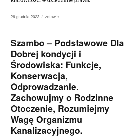
klarowności w dziedzinie prawa.
Data
Kategorie
26 grudnia 2023
zdrowie
publikacji
Szambo – Podstawowe Dla
Dobrej kondycji i
Środowiska: Funkcje,
Konserwacja,
Odprowadzanie.
Zachowujmy o Rodzinne
Otoczenie, Rozumiejmy
Wagę Organizmu
Kanalizacyjnego.