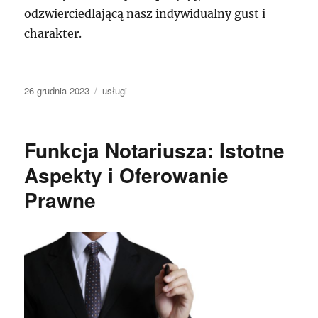
odzwierciedlającą nasz indywidualny gust i
charakter.
Data
Kategorie
26 grudnia 2023
usługi
publikacji
Funkcja Notariusza: Istotne
Aspekty i Oferowanie
Prawne