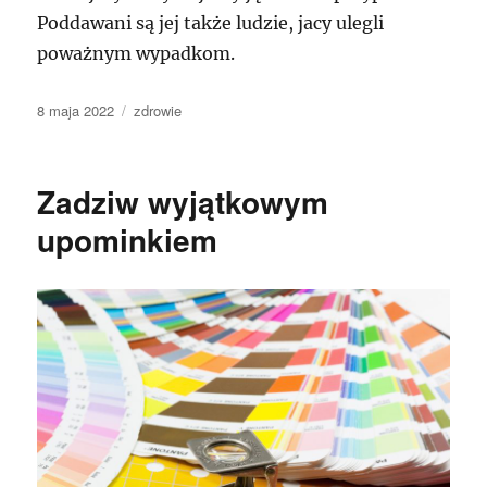
Poddawani są jej także ludzie, jacy ulegli
poważnym wypadkom.
Data
Kategorie
8 maja 2022
zdrowie
publikacji
Zadziw wyjątkowym
upominkiem