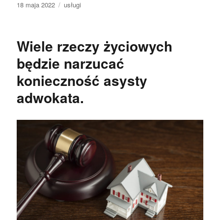
Data
Kategorie
18 maja 2022
usługi
publikacji
Wiele rzeczy życiowych
będzie narzucać
konieczność asysty
adwokata.