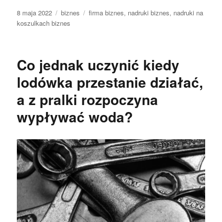
Data
Kategorie
Tagi
8 maja 2022
biznes
firma biznes
,
nadruki biznes
,
nadruki na
publikacji
koszulkach biznes
Co jednak uczynić kiedy
lodówka przestanie działać,
a z pralki rozpoczyna
wypływać woda?